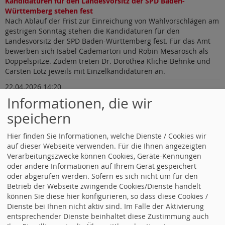
Kandidaturen für den Landesvorsitz der SPD Baden-
Württemberg stehen fest
Nach Ablauf der Frist zur Einreichung von Wahlvorschlägen am
gestrigen Sonntag stehen die Kandidaturen für den
Landesvorsitz der SPD Baden-Württemberg fest. Für das Amt
bewerben sich Isabel Cademartori und Robin Mesarosch als
Doppelspitze. Zudem treten Dr. Dorothea Kliche-Behnke und
Carsten Lotz jeweils mit Einzelkandidaturen an.
22.04.2026 14:20
Preisverleihung der Carlo-Schmid-Stiftung
Informationen, die wir
Verleihung des Carlo-Schmid-Preises an Prof. Dr. Maja Göpel
speichern
Freitag, 8. Mai 2026, 17:00 Uhr
Aula der Universität Mannheim
Hier finden Sie Informationen, welche Dienste / Cookies wir
auf dieser Webseite verwenden. Für die Ihnen angezeigten
im Namen der Carlo-Schmid-Stiftung laden wir Sie herzlich zur
Verarbeitungszwecke können Cookies, Geräte-Kennungen
15. Verleihung des Carlo-Schmid-Preises ein.
oder andere Informationen auf Ihrem Gerät gespeichert
21.04.2026 10:43
oder abgerufen werden. Sofern es sich nicht um für den
Perspektive Zukunft - Vier Regionalkonferenzen im ganzen
Betrieb der Webseite zwingende Cookies/Dienste handelt
Land
können Sie diese hier konfigurieren, so dass diese Cookies /
Das Wahlergebnis vom 8. März markiert einen der bittersten
Dienste bei Ihnen nicht aktiv sind. Im Falle der Aktivierung
Abende für die Sozialdemokratie in Baden-Württemberg. Klar
entsprechender Dienste beinhaltet diese Zustimmung auch
ist: Wir brauchen eine echte Neuaufstellung und einen Weg,