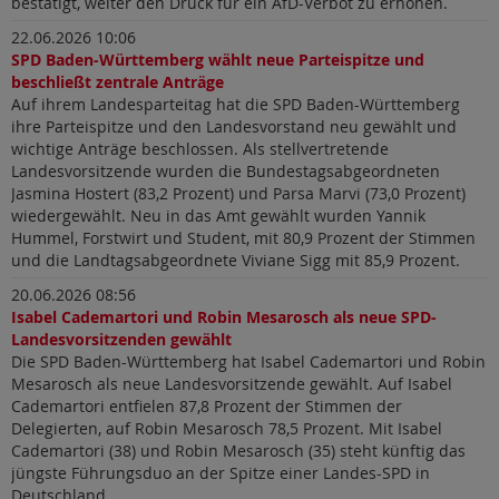
bestätigt, weiter den Druck für ein AfD-Verbot zu erhöhen.
22.06.2026 10:06
SPD Baden-Württemberg wählt neue Parteispitze und
beschließt zentrale Anträge
Auf ihrem Landesparteitag hat die SPD Baden-Württemberg
ihre Parteispitze und den Landesvorstand neu gewählt und
wichtige Anträge beschlossen. Als stellvertretende
Landesvorsitzende wurden die Bundestagsabgeordneten
Jasmina Hostert (83,2 Prozent) und Parsa Marvi (73,0 Prozent)
wiedergewählt. Neu in das Amt gewählt wurden Yannik
Hummel, Forstwirt und Student, mit 80,9 Prozent der Stimmen
und die Landtagsabgeordnete Viviane Sigg mit 85,9 Prozent.
20.06.2026 08:56
Isabel Cademartori und Robin Mesarosch als neue SPD-
Landesvorsitzenden gewählt
Die SPD Baden-Württemberg hat Isabel Cademartori und Robin
Mesarosch als neue Landesvorsitzende gewählt. Auf Isabel
Cademartori entfielen 87,8 Prozent der Stimmen der
Delegierten, auf Robin Mesarosch 78,5 Prozent. Mit Isabel
Cademartori (38) und Robin Mesarosch (35) steht künftig das
jüngste Führungsduo an der Spitze einer Landes-SPD in
Deutschland.